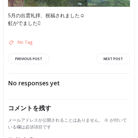
5月の出雲礼拝、祝福されました☺︎
虹がでました
No Tag
投
投
PREVIOUS POST
NEXT POST
稿
稿
No responses yet
ナ
ナ
ビ
ビ
コメントを残す
ゲ
ゲ
メールアドレスが公開されることはありません。
※
が付いて
いる欄は必須項目です
ー
ー