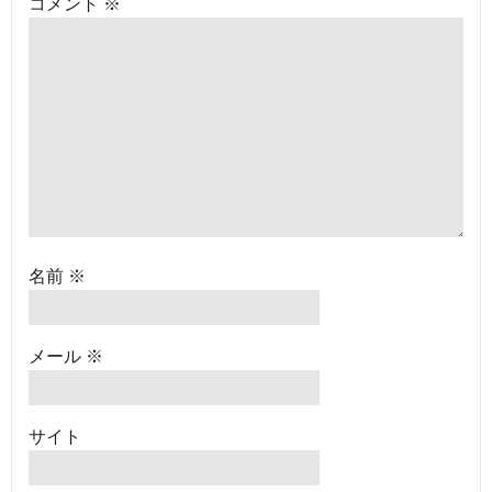
コメント
※
シ
シ
ョ
ョ
ン
ン
名前
※
メール
※
サイト