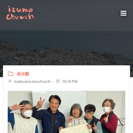
コ
ン
テ
ン
ツ
へ
ス
キ
ッ
プ
未分類
matsueizumochurch
-
10:16 PM