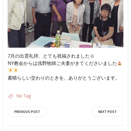
7月の出雲礼拝、とても祝福されました☺︎
NY教会からは浅野牧師ご夫妻がきてくださいました
素晴らしい交わりのときを、ありがとうございます。
No Tag
投
投
PREVIOUS POST
NEXT POST
稿
稿