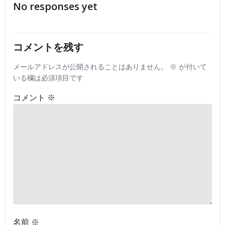
No responses yet
ナ
ナ
ビ
ビ
コメントを残す
ゲ
ゲ
メールアドレスが公開されることはありません。
※
が付いて
いる欄は必須項目です
ー
ー
コメント
※
シ
シ
ョ
ョ
ン
ン
名前
※