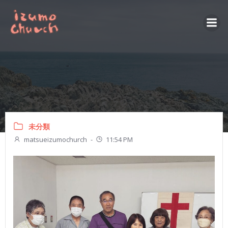
コ
ン
テ
ン
ツ
へ
ス
キ
ッ
プ
未分類
matsueizumochurch
-
11:54 PM