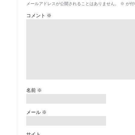
メールアドレスが公開されることはありません。
※
が付
ー
コメント
※
シ
ョ
ン
名前
※
メール
※
サイト