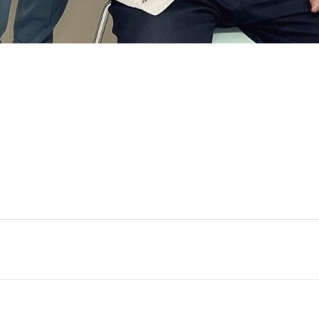
投
稿
ナ
ビ
ゲ