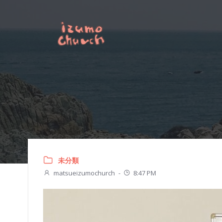
コ
ン
テ
ン
ツ
へ
ス
キ
ッ
プ
未分類
matsueizumochurch
-
8:47 PM