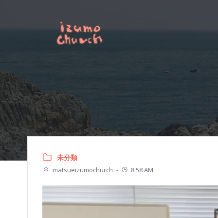
コ
ン
テ
ン
ツ
へ
ス
キ
ッ
プ
未分類
matsueizumochurch
-
8:58 AM