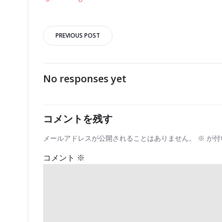
投
PREVIOUS POST
稿
ナ
No responses yet
ビ
コメントを残す
ゲ
メールアドレスが公開されることはありません。
※
が付
ー
コメント
※
シ
ョ