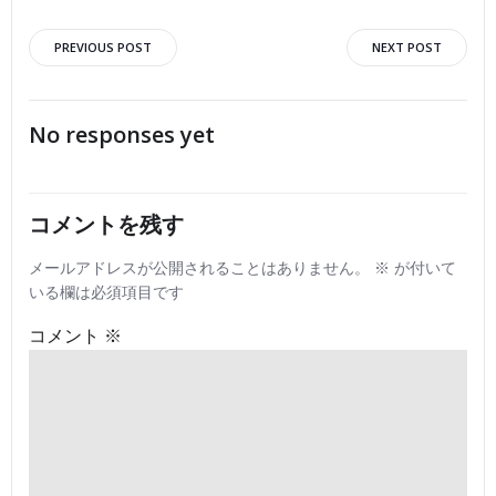
投
投
PREVIOUS POST
NEXT POST
稿
稿
No responses yet
ナ
ナ
ビ
ビ
コメントを残す
ゲ
ゲ
メールアドレスが公開されることはありません。
※
が付いて
いる欄は必須項目です
ー
ー
コメント
※
シ
シ
ョ
ョ
ン
ン