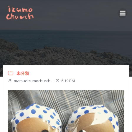
コ
ン
テ
ン
ツ
へ
ス
キ
ッ
プ
未分類
matsueizumochurch
-
6:19 PM