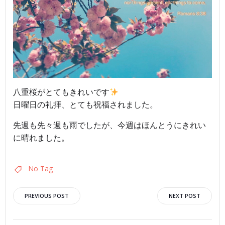
八重桜がとてもきれいです
日曜日の礼拝、とても祝福されました。
先週も先々週も雨でしたが、今週はほんとうにきれい
に晴れました。
No Tag
投
投
PREVIOUS POST
NEXT POST
稿
稿