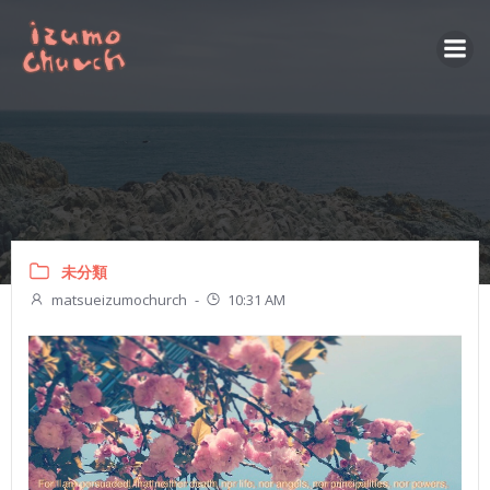
コ
ン
テ
ン
ツ
へ
ス
キ
ッ
プ
未分類
matsueizumochurch
-
10:31 AM