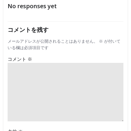
No responses yet
ナ
ナ
ビ
ビ
コメントを残す
ゲ
ゲ
メールアドレスが公開されることはありません。
※
が付いて
いる欄は必須項目です
ー
ー
コメント
※
シ
シ
ョ
ョ
ン
ン