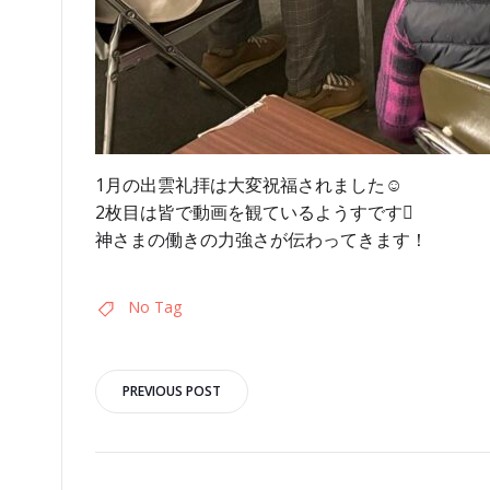
1月の出雲礼拝は大変祝福されました☺︎
2枚目は皆で動画を観ているようすです
神さまの働きの力強さが伝わってきます！
No Tag
投
PREVIOUS POST
稿