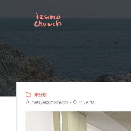
コ
ン
テ
ン
ツ
へ
ス
キ
ッ
プ
未分類
matsueizumochurch
-
11:59 PM